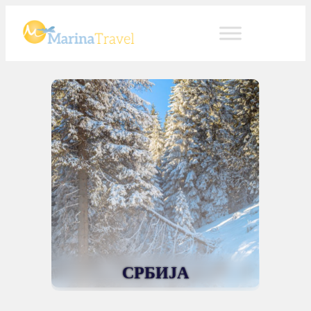
СРБИЈА