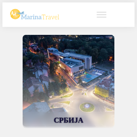
СРБИЈА