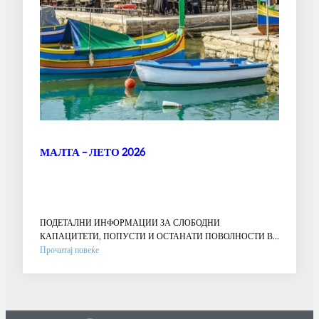
МАЛТА – ЛЕТО 2026
ПОДЕТАЛНИ ИНФОРМАЦИИ ЗА СЛОБОДНИ
КАПАЦИТЕТИ, ПОПУСТИ И ОСТАНАТИ ПОВОЛНОСТИ ВО
:
АГЕНЦИЈА !!…
Прочитај повеќе
МАЛТА
–
ЛЕТО
2026