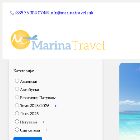
+389 75 304 074
info@marinatravel.mk
Категорија:
Авионски
Автобуски
Егзотични Патувања
Зима 2025/2026
+
Лето 2025
+
Патувања
+
Спа хотели
+