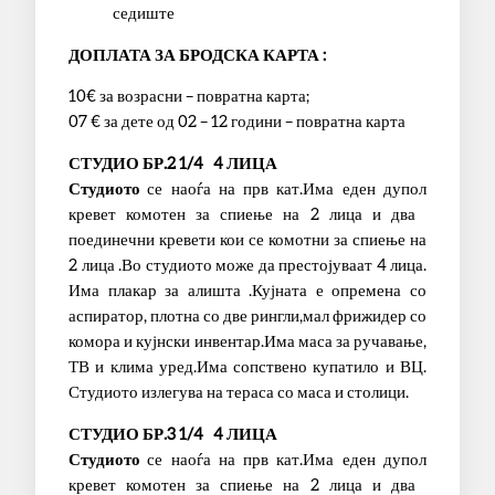
седиште
ДОПЛАТА ЗА БРОДСКА КАРТА :
10€ за возрасни – повратна карта;
07 € за дете од 02 – 12 години – повратна карта
СТУДИО БР.2 1/4 4 ЛИЦА
Студиото
се наоѓа на прв кат.Има еден дупол
кревет комотен за спиење на 2 лица и два
поединечни кревети кои се комотни за спиење на
2 лица .Во студиото може да престојуваат 4 лица.
Има плакар за алишта .Кујната е опремена со
аспиратор, плотна со две рингли,мал фрижидер со
комора и кујнски инвентар.Има маса за ручавање,
ТВ и клима уред.Има сопствено купатило и ВЦ.
Студиото излегува на тераса со маса и столици.
СТУДИО БР.3 1/4 4 ЛИЦА
Студиото
се наоѓа на прв кат.Има еден дупол
кревет комотен за спиење на 2 лица и два