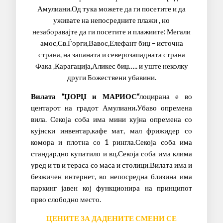
Амулиани.Од тука можете да ги посетите и да
уживате на непосредните плажи , но
незаборавајте да ги посетите и плажиите: Мегали
амос,Св.Ѓорги,Вавос,Елефант биџ – источна
страна, на запаната и северозападната страна
Фака ,Карагација,Аликес биџ….. и уште неколку
други Божествени убавини.
Вилата “ЏОРЏ и МАРИОС“
лоцирана е во
центарот на градот Амулиани
.
Убаво опремена
вила. Секоја соба има мини кујна опремена со
кујнски инвентар,кафе мат, мал фрижидер со
комора и плотна со 1 рингла.Секоја соба има
стандардно купатило и вц.Секоја соба има клима
уред и тв и тераса со маса и столици.Вилата има и
безжичен интернет, во непосредна близина има
паркинг јавен кој функционира на принципот
прво слободно место.
ЦЕНИТЕ ЗА ДАДЕНИТЕ СМЕНИ СЕ