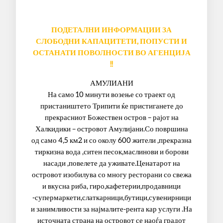
ПОДЕТАЛНИ
ИНФОРМАЦИИ ЗА
СЛОБОДНИ КАПАЦИТЕТИ, ПОПУСТИ И
ОСТАНАТИ ПОВОЛНОСТИ ВО АГЕНЦИЈА
!!
АМУЛИАНИ
На само 10 минути возење со траект од
пристаништето Трипити ќе пристиганете до
прекрасниот Божествен остров – рајот на
Халкидики – островот Амулијани.Со површина
од само 4,5 км2 и со околу 600 жители ,прекразна
тиркизна вода ,ситен песок,маслинови и борови
насади ,повелете да уживате.Ценатарот на
островот изобилува со многу ресторани со свежа
и вкусна риба, гиро,кафетерии,продавници
-супермаркети,слаткарници,бутици,сувенирници
и занимливости за најмалите-рента кар услуги .На
источната страна на островот се наоѓа градот