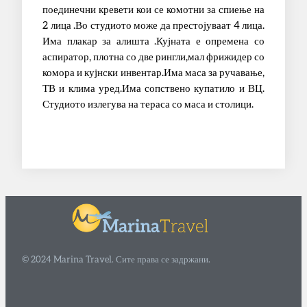
поединечни кревети кои се комотни за спиење на
2 лица .Во студиото може да престојуваат 4 лица.
Има плакар за алишта .Кујната е опремена со
аспиратор, плотна со две рингли,мал фрижидер со
комора и кујнски инвентар.Има маса за ручавање,
ТВ и клима уред.Има сопствено купатило и ВЦ.
Студиото излегува на тераса со маса и столици.
АТЛАНТИК
© 2024 Marina Travel. Сите права се задржани.