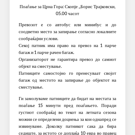
Поаѓање за Црна Гора: Скопје ,,Борис Трајковски,
05.00 часот
Превозот е со автобус или минибус и до
соодветно место за запирање согласно локалните
сообраќајни услови.
Секој патник има право на превоз на 1 парче
багаж и 1 парче рачен багаж.
Организаторот не гарантира превоз до самиот
објект на сместување.
Патниците самостојно го пренесуваат својот
багаж од местото на запирање до објектот на
сместување.
Ги замолуваме патниците да бидат на местата за
поаѓање 15 минути пред поаѓањето. Поради
густиот сообраќај во текот на летната сезона
можни се определени доцнења за кои однапред се
извинуваме. Доколку патникот сака да бира
седиште, за истото се доплаќа 10 евра во правец