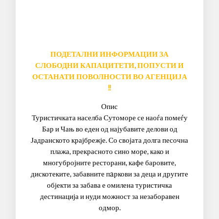
ПОДЕТАЛНИ
ИНФОРМАЦИИ ЗА
СЛОБОДНИ КАПАЦИТЕТИ, ПОПУСТИ И
ОСТАНАТИ ПОВОЛНОСТИ ВО АГЕНЦИЈА
!!
Опис
Туристичката населба Сутоморе се наоѓа помеѓу
Бар и Чањ во еден од најубавите делови од
Јадранското крајбрежје. Со својата долга песочна
плажа, прекрасното сино море, како и
многубројните ресторани, кафе баровите,
дискотеките, забавните пaркови за деца и другите
објекти за забава е омилена туристичка
дестинација и нуди можност за незаборавен
одмор.