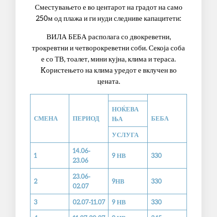
Сместувањето е во центарот на градот на само
250м од плажа и ги нуди следниве капацитети:
ВИЛА БЕБА располага со двокреветни,
трокревтни и четворокреветни соби. Секоја соба
е со ТВ, тоалет, мини кујна, клима и тераса.
Kористењето на клима уредот е вклучен во
цената.
НОЌЕВА
СМЕНА
ПЕРИОД
БЕБА
ЊА
УСЛУГА
14.06-
1
9 НВ
330
23.06
23.06-
2
9НВ
330
02.07
3
02.07-11.07
9 НВ
330