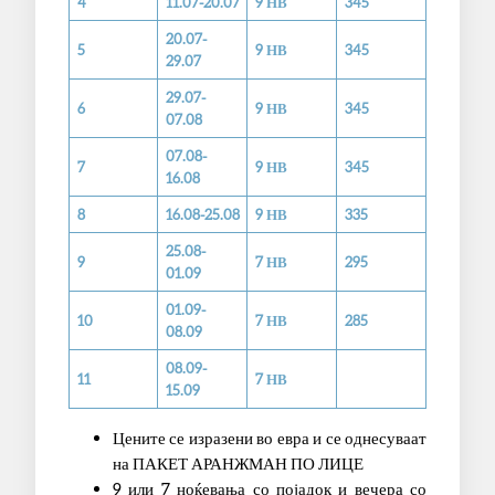
4
11.07-20.07
9 НВ
345
20.07-
5
9 НВ
345
29.07
29.07-
6
9 НВ
345
07.08
07.08-
7
9 НВ
345
16.08
8
16.08-25.08
9 НВ
335
25.08-
9
7 НВ
295
01.09
01.09-
10
7 НВ
285
08.09
08.09-
11
7 НВ
15.09
Цените се изразени во евра и се однесуваат
на ПАКЕТ АРАНЖМАН ПО ЛИЦЕ
9 или 7 ноќевања со појадок и вечера со