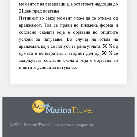
моментот на резервација, а остатокот најдоцна до
21 ден пред поаѓање.
Патникот во секој момент може да се откаже од
аранжамот. Тоа се прави во писмена форма и
согласно скалата која е објавена во општите
услови за патување. Во случај на отказ на
аранжман, кој е со попуст за рана уплата, 50 % од
сумата е неповратна, а вториот дел од 50 % се
задржуваат согласно скалата која е објавена во
општите услови за патување.
© 2024 Marina Travel. Сите права се задржани.