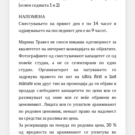
(освен седишта 1 и 2)
НАПОМЕНА
Сместувањето на првиот ден е по 14 часот и
одјавувањето на последниот ден е во 9 часот.
Марина Травел не сноси никаква одговорност за
квалитетот на интернет конекцијата во објектите.
Фотографиите од сместувачкиот капацитет се од
повеќе студиа, а не се селектирани по едно
студио. Организаторот на патувањето го
задржува правото по пат на ultra first и last
minute или друг тип на промоција да ги објави и
продаде слободните капацитети по цени кои се
разликуваат од оние кои се веќе објавени во
ценовникот. Лицата кои го уплатиле аранжманот
по редовен ценовник, немаат право на надомест
на средства за разлика во цена.
За резервација на понуда по редовна цена, 30 %
од вредноста на аранжманот се уплатува во