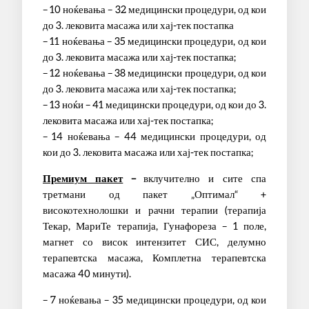
– 10 ноќевања – 32 медицински процедури, од кои
до 3. лековита масажа или хај-тек постапка
– 11 ноќевања – 35 медицински процедури, од кои
до 3. лековита масажа или хај-тек постапка;
– 12 ноќевања – 38 медицински процедури, од кои
до 3. лековита масажа или хај-тек постапка;
– 13 ноќи – 41 медицински процедури, од кои до 3.
лековита масажа или хај-тек постапка;
– 14 ноќевања – 44 медицински процедури, од
кои до 3. лековита масажа или хај-тек постапка;
Премиум пакет
–
вклучително и сите спа
третмани од пакет „Оптимал“ +
високотехнолошки и рачни терапии (терапија
Текар, МариТе терапија, Гунафореза – 1 поле,
магнет со висок интензитет СИС, делумно
терапевтска масажа, Комплетна терапевтска
масажа 40 минути).
– 7 ноќевања – 35 медицински процедури, од кои