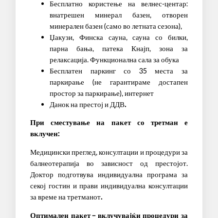
Бесплатно користење на велнес-центар:
внатрешен минерал базен, отворен
минерален базен (само во летната сезона),
Џакузи, Финска сауна, сауна со билки,
парна бања, патека Кнајп, зона за
релаксација. Функционална сала за обука
Бесплатен паркинг со 35 места за
паркирање (не гарантираме достапен
простор за паркирање), интернет
Данок на престој и ДДВ
.
При сместување на пакет со третман е
вклучен:
Медицински преглед, консултации и процедури за
балнеотерапија во зависност од престојот.
Доктор подготвува индивидуална програма за
секој гостин и прави индивидуална консултации
за време на третманот
.
Оптимален пакет
– вклучувајќи процедури за