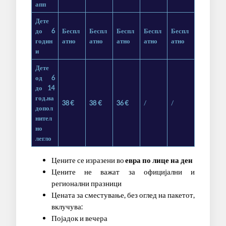
апп
Дете
до 6
Беспл
Беспл
Беспл
Беспл
Беспл
годин
атно
атно
атно
атно
атно
и
Дете
од 6
до 14
год.на
38
€
38 €
36
€
/
/
допол
нител
но
легло
Цените се изразени во
евра по лице на ден
Цените не важат за официјални и
регионални празници
Цената за сместување, без оглед на пакетот,
вклучува:
Појадок и вечера