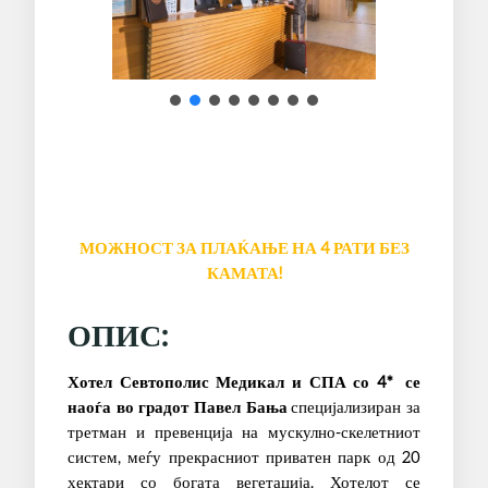
МОЖНОСТ ЗА ПЛАЌАЊЕ НА 4 РАТИ БЕЗ
КАМАТА!
ОПИС:
Хотел Севтополис Медикал и СПА со 4* се
наоѓа во градот Павел Бања
специјализиран за
третман и превенција на мускулно-скелетниот
систем, меѓу прекрасниот приватен парк од 20
хектари со богата вегетација. Хотелот се