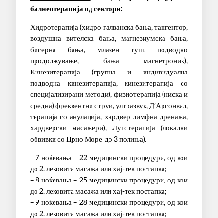
балнеотерапија од сектори:
Хидротерапија (хидро галванска бања, тангентор,
воздушна вителска бања, магнезиумска бања,
бисерна бања, млазен туш, подводно
продолжување, бања магнетроник),
Кинезитерапија (групна и индивидуална
подводна кинезитерапија, кинезитерапија со
специјализирани методи), физиотерапија (ниска и
средна) фреквентни струи, ултразвук, Д’Арсонвал,
терапија со анулација, хардвер лимфна дренажа,
хардверски масажери), Луготерапија (локални
обвивки со Црно Море до 3 полиња).
– 7 ноќевања – 22 медицински процедури, од кои
до 2. лековита масажа или хај-тек постапка;
– 8 ноќевања – 25 медицински процедури, од кои
до 2. лековита масажа или хај-тек постапка;
– 9 ноќевања – 28 медицински процедури, од кои
до 2. лековита масажа или хај-тек постапка;