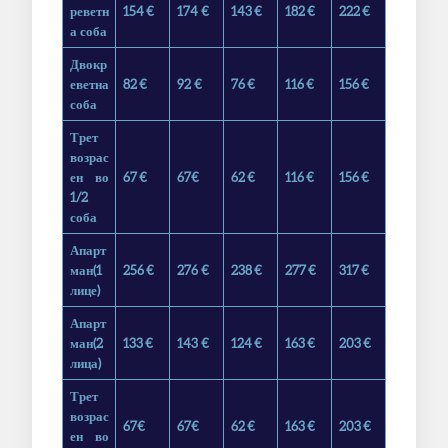
реветн
154
€
174 €
143
€
182
€
222
€
а соба
Двокр
еветна
82
€
92 €
76
€
116
€
156
€
соба
Трет
возрас
ен во
67
€
67€
62
€
116
€
156
€
1/2
соба
Апарт
ман(1
256
€
276 €
238
€
277
€
317
€
лице)
Апарт
ман(2
133
€
143 €
124
€
163
€
203
€
лица)
Трет
возрас
67
€
67€
62
€
163
€
203
€
ен во