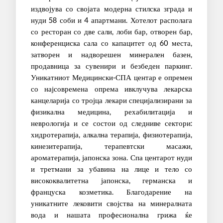
издвојува со својата модерна стилска зграда и
нуди 58 соби и 4 апартмани. Хотелот располага
со ресторан со две сали, лоби бар, отворен бар,
конференциска сала со капацитет од 60 места,
затворен и надворешен минерален базен,
продавница за сувенири и безбеден паркинг.
Уникатниот Медицински-СПА центар е опремен
со најсовремена опрема ивклучува лекарска
канцеларија со тројца лекари специјализирани за
физикална медицина, рехабилитација и
неврологија и се состои од следниве сектори:
хидротерапија, алкална терапија, физиотерапија,
кинезитерапија, терапевтски масажи,
ароматерапија, јапонска зона. Спа центарот нуди
и третмани за убавина на лице и тело со
висококвалитетна јапонска, германска и
француска козметика. Благодарение на
уникатните лековити својства на минералната
вода и нашата професионална грижа ќе