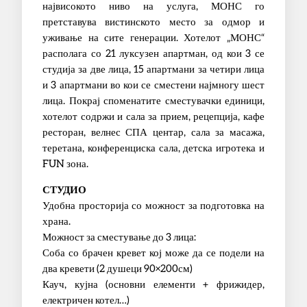
највисокото ниво на услуга, МОНС го
претставува вистинското место за одмор и
уживање на сите генерации. Хотелот „МОНС“
располага со 21 луксузен апартман, од кои 3 се
студија за две лица, 15 апартмани за четири лица
и 3 апартмани во кои се сместени најмногу шест
лица. Покрај споменатите сместувачки единици,
хотелот содржи и сала за прием, рецепција, кафе
ресторан, велнес СПА центар, сала за масажа,
теретана, конференциска сала, детска игротека и
FUN зона.
СТУДИО
Удобна просторија со можност за подготовка на
храна.
Можност за сместување до 3 лица:
Соба со брачен кревет кој може да се подели на
два кревети (2 душеци 90×200см)
Кауч, кујна (основни елементи + фрижидер,
електричен котел…)