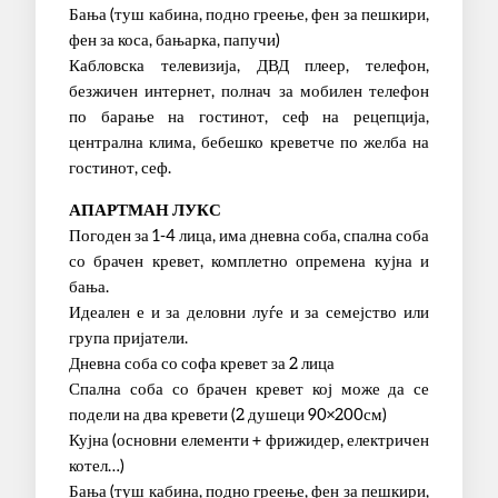
Бања (туш кабина, подно греење, фен за пешкири,
фен за коса, бањарка, папучи)
Кабловска телевизија, ДВД плеер, телефон,
безжичен интернет, полнач за мобилен телефон
по барање на гостинот, сеф на рецепција,
централна клима, бебешко креветче по желба на
гостинот, сеф.
АПАРТМАН ЛУКС
Погоден за 1-4 лица, има дневна соба, спална соба
со брачен кревет, комплетно опремена кујна и
бања.
Идеален е и за деловни луѓе и за семејство или
група пријатели.
Дневна соба со софа кревет за 2 лица
Спална соба со брачен кревет кој може да се
подели на два кревети (2 душеци 90×200см)
Кујна (основни елементи + фрижидер, електричен
котел…)
Бања (туш кабина, подно греење, фен за пешкири,