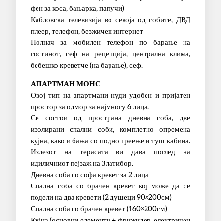
фен за коса, бањарка, папучи)
Кабловска телевизија во секоја од собите, ДВД
плеер, телефон, безжичен интернет
Полнач за мобилен телефон по барање на
гостинот, сеф на рецепција, централна клима,
бебешко креветче (на барање), сеф.
АПАРТМАН МОНС
Овој тип на апартмани нуди удобен и пријатен
простор за одмор за најмногу 6 лица.
Се состои од пространа дневна соба, две
изолирани спални соби, комплетно опремена
кујна, како и бања со подно греење и туш кабина.
Излезот на терасата ви дава поглед на
идиличниот пејзаж на Златибор.
Дневна соба со софа кревет за 2 лица
Спална соба со брачен кревет кој може да се
подели на два кревети (2 душеци 90×200см)
Спална соба со брачен кревет (160×200см)
Кујна (основни елементи + фрижидер, електричен