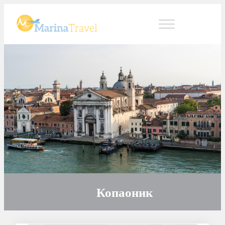
Копаоник