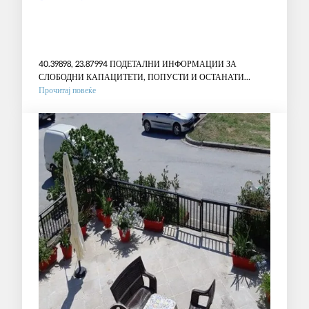
40.39898, 23.87994 ПОДЕТАЛНИ ИНФОРМАЦИИ ЗА
СЛОБОДНИ КАПАЦИТЕТИ, ПОПУСТИ И ОСТАНАТИ
:
ПОВОЛНОСТИ ВО…
Прочитај повеќе
ВИЛА
N&D
–
ЈЕРИСОС