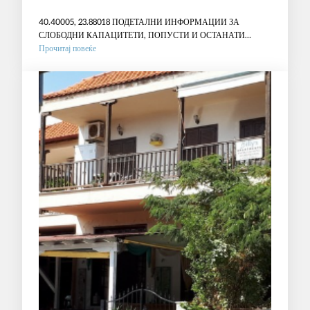
40.40005, 23.88018 ПОДЕТАЛНИ ИНФОРМАЦИИ ЗА
СЛОБОДНИ КАПАЦИТЕТИ, ПОПУСТИ И ОСТАНАТИ
:
ПОВОЛНОСТИ ВО…
Прочитај повеќе
ВИЛА
SOFIA
–
ЈЕРИСОС