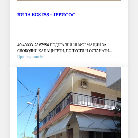
ВИЛА KOSTAS – ЈЕРИСОС
40.40033, 23.87954 ПОДЕТАЛНИ ИНФОРМАЦИИ ЗА
СЛОБОДНИ КАПАЦИТЕТИ, ПОПУСТИ И ОСТАНАТИ
:
ПОВОЛНОСТИ ВО…
Прочитај повеќе
ВИЛА
KOSTAS
–
ЈЕРИСОС