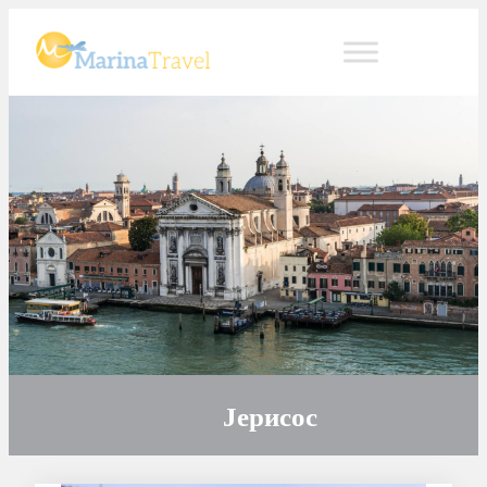
Јерисос