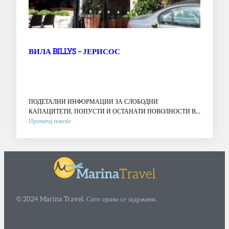
ВИЛА BILLYS – ЈЕРИСОС
ПОДЕТАЛНИ ИНФОРМАЦИИ ЗА СЛОБОДНИ
КАПАЦИТЕТИ, ПОПУСТИ И ОСТАНАТИ ПОВОЛНОСТИ ВО
:
АГЕНЦИЈА !!…
Прочитај повеќе
ВИЛА
BILLYS
–
ЈЕРИСОС
© 2024 Marina Travel. Сите права се задржани.