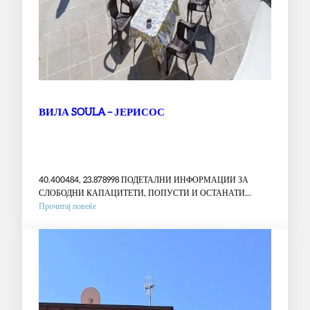
ВИЛА SOULA – ЈЕРИСОС
40.400484, 23.878998 ПОДЕТАЛНИ ИНФОРМАЦИИ ЗА
СЛОБОДНИ КАПАЦИТЕТИ, ПОПУСТИ И ОСТАНАТИ
:
ПОВОЛНОСТИ ВО…
Прочитај повеќе
ВИЛА
SOULA
–
ЈЕРИСОС