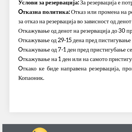
Услови за резервација:
За резервација е пот
Oтказна политика:
Отказ или промена на ре
за отказ на резервација во зависност од ден
Откажување од денот на резервација до 30 п
Откажување од 29-15 дена пред пистигување 
Oткажување од 7-1 ден пред пристигубање се
Oткажување на 1 ден или на самото пристиг
Oткако ке биде направена резервација, пр
Копаоник.
ПИЛОТ