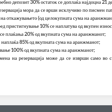
ребно депозит 30% остаток се доплаќа најдоцна 21 д
зервација мора да се врши исклучиво по писмен пат,
от на откажувањето (од целокупната сума на аранжман
ред пристигнување 10% се наплатува од вкупен износ
се плаќања 20% од вкупната сума на аранжманот;
 наплаќа 85% од вкупната сума на аранжманот;
ување 100% од вкупната сума на аранжманот;
омена на резервација може да се изврши само во 