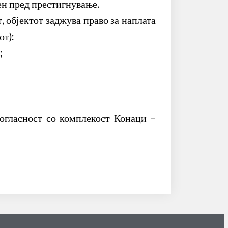
ен пред престигнување.
 објектот заджува право за наплата
от):
;
согласност со комплекост Конаци –