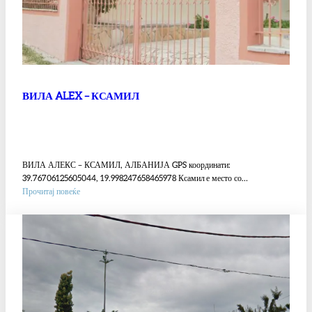
ВИЛА ALEX – КСАМИЛ
ВИЛА АЛЕКС – КСАМИЛ, АЛБАНИЈА GPS координати:
39.76706125605044, 19.998247658465978 Ксамил е место со…
:
Прочитај повеќе
ВИЛА
ALEX
–
КСАМИЛ