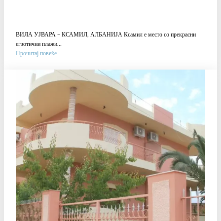
ВИЛА УЈВАРА – КСАМИЛ, АЛБАНИЈА Ксамил е место со прекрасни
егзотични плажи…
:
Прочитај повеќе
ВИЛА
UJVARA
–
КСАМИЛ