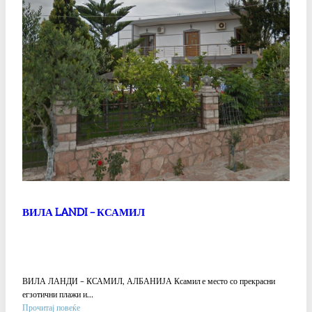
ВИЛА LANDI – КСАМИЛ
ВИЛА ЛАНДИ – КСАМИЛ, АЛБАНИЈА Ксамил е место со прекрасни
егзотични плажи и…
:
Прочитај повеќе